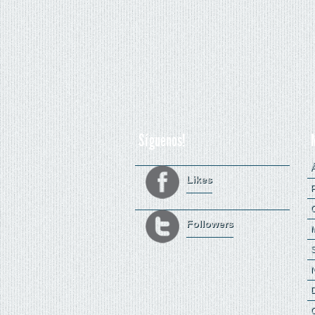
Síguenos!
Á
Likes
C
Followers
M
S
N