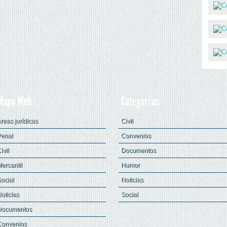
Mapa Web
Categorías
reas jurídicas
Civil
Penal
Convenios
ivil
Documentos
ercantil
Humor
ocial
Noticias
oticias
Social
Documentos
Convenios