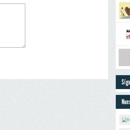
Síg
Nues