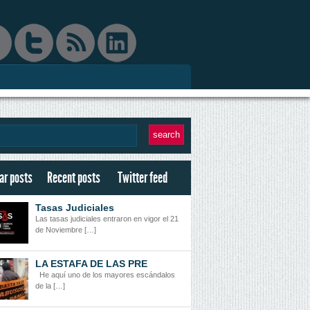
ar posts
Recent posts
Twitter feed
Tasas Judiciales
Las tasas judiciales entraron en vigor el 21
de Noviembre […]
LA ESTAFA DE LAS PRE
He aquí uno de los mayores escándalos
de la […]