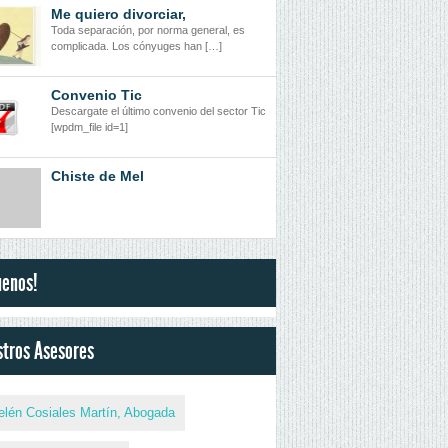
Me quiero divorciar,
Toda separación, por norma general, es
complicada. Los cónyuges han […]
Convenio Tic
Descargate el último convenio del sector Tic
[wpdm_file id=1]
Chiste de Mel
uenos!
tros Asesores